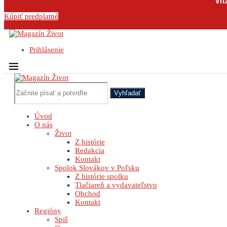
Vit
Kúpiť predplatné
0.00
€
0
Cart
Prihlásenie
Vyhľadať
Úvod
O nás
Život
Z histórie
Redakcia
Kontakt
Spolok Slovákov v Poľsku
Z histórie spolku
Tlačiareň a vydavateľstvo
Obchod
Kontakt
Regióny
Spiš