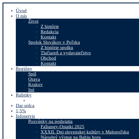
Úvod
O nás
Život
Z histórie
Redakcia
Kontakt
Spolok Slovákov v Poľsku
Z histórie spolku
Tlačiareň a vydavateľstvo
Obchod
Kontakt
Regióny
Spiš
Orava
Krakov
Iné
Rubriky
Dar srdca
1,5%
Infoservis
Pozvánky na podujatia
Fašiangy-Ostatki 2025
XXXII. Dni slovenskej kultúry v Malopoľsku
Národný výstup na Babiu horu