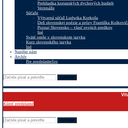
Prehliadka krajanských dychových hudieb
Vernisáže
Súťaže
Výtvarná súťaž Ludwika Korkoša
Deň slovenskej poézie a prózy Františka Kolkovič
Poznaj Slovensko – vlasť svojich predkov
Iné
Sväté omše v slovenskom jazyku
Kurz slovenského jazyka
Iné
Napíšte nám
Archív
Pre predplatiteľov
Vyhľadať
Vit
Kúpiť predplatné
0.00
€
0
Cart
Vyhľadať