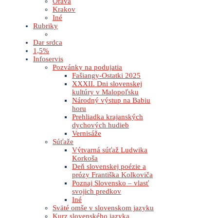
Orava
Krakov
Iné
Rubriky
Dar srdca
1,5%
Infoservis
Pozvánky na podujatia
Fašiangy-Ostatki 2025
XXXII. Dni slovenskej
kultúry v Malopoľsku
Národný výstup na Babiu
horu
Prehliadka krajanských
dychových hudieb
Vernisáže
Súťaže
Výtvarná súťaž Ludwika
Korkoša
Deň slovenskej poézie a
prózy Františka Kolkoviča
Poznaj Slovensko – vlasť
svojich predkov
Iné
Sväté omše v slovenskom jazyku
Kurz slovenského jazyka