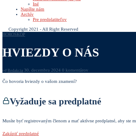
Iné
Napíšte nám
Archív
Pre predplatiteľov
Copyright 2021 - All Right Reserved
HOROSKOP
HVIEZDY O NÁS
30. decembra 2024
0 komentárov
od
Redakcia
Čo hovoria hviezdy o vašom znamení?
Vyžaduje sa predplatné
Musíte byť registrovaným členom a mať aktívne predplatné, aby ste mo
Zakúpiť predplatné