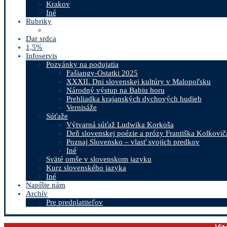
Krakov
Iné
Rubriky
Dar srdca
1,5%
Infoservis
Pozvánky na podujatia
Fašiangy-Ostatki 2025
XXXII. Dni slovenskej kultúry v Malopoľsku
Národný výstup na Babiu horu
Prehliadka krajanských dychových hudieb
Vernisáže
Súťaže
Výtvarná súťaž Ludwika Korkoša
Deň slovenskej poézie a prózy Františka Kolkovič
Poznaj Slovensko – vlasť svojich predkov
Iné
Sväté omše v slovenskom jazyku
Kurz slovenského jazyka
Iné
Napíšte nám
Archív
Pre predplatiteľov