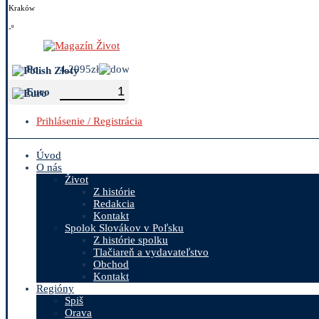
Kraków
-º
Polish Zloty
4.2995zł
Euro
Prihlásenie / Registrácia
Úvod
O nás
Život
Z histórie
Redakcia
Kontakt
Spolok Slovákov v Poľsku
Z histórie spolku
Tlačiareň a vydavateľstvo
Obchod
Kontakt
Regióny
Spiš
Orava