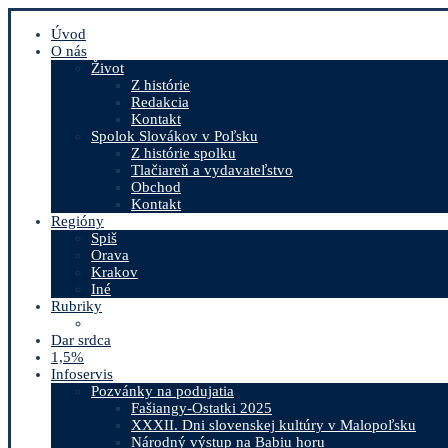
Úvod
O nás
Život
Z histórie
Redakcia
Kontakt
Spolok Slovákov v Poľsku
Z histórie spolku
Tlačiareň a vydavateľstvo
Obchod
Kontakt
Regióny
Spiš
Orava
Krakov
Iné
Rubriky
Dar srdca
1,5%
Infoservis
Pozvánky na podujatia
Fašiangy-Ostatki 2025
XXXII. Dni slovenskej kultúry v Malopoľsku
Národný výstup na Babiu horu