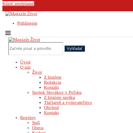
Kúpiť predplatné
0.00
€
0
Cart
Prihlásenie
Vyhľadať
Úvod
O nás
Život
Z histórie
Redakcia
Kontakt
Spolok Slovákov v Poľsku
Z histórie spolku
Tlačiareň a vydavateľstvo
Obchod
Kontakt
Regióny
Spiš
Orava
Krakov