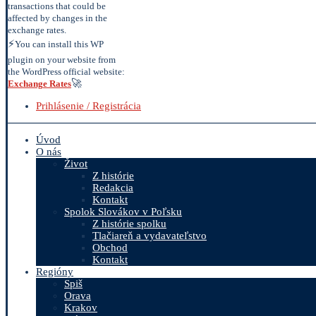
transactions that could be
affected by changes in the
exchange rates.
⚡
You can install this WP
plugin on your website from
the WordPress official website:
🚀
Exchange Rates
Prihlásenie / Registrácia
Úvod
O nás
Život
Z histórie
Redakcia
Kontakt
Spolok Slovákov v Poľsku
Z histórie spolku
Tlačiareň a vydavateľstvo
Obchod
Kontakt
Regióny
Spiš
Orava
Krakov