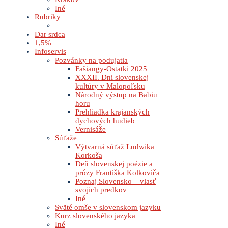
Iné
Rubriky
Dar srdca
1,5%
Infoservis
Pozvánky na podujatia
Fašiangy-Ostatki 2025
XXXII. Dni slovenskej
kultúry v Malopoľsku
Národný výstup na Babiu
horu
Prehliadka krajanských
dychových hudieb
Vernisáže
Súťaže
Výtvarná súťaž Ludwika
Korkoša
Deň slovenskej poézie a
prózy Františka Kolkoviča
Poznaj Slovensko – vlasť
svojich predkov
Iné
Sväté omše v slovenskom jazyku
Kurz slovenského jazyka
Iné