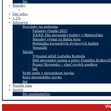
Iné
Rubriky
Dar srdca
1,5%
Infoservis
Pozvánky na podujatia
Fašiangy-Ostatki 2025
XXXII. Dni slovenskej kultúry v Malopoľsku
Národný výstup na Babiu horu
Prehliadka krajanských dychových hudieb
Vernisáže
Súťaže
Výtvarná súťaž Ludwika Korkoša
Deň slovenskej poézie a prózy Františka Kolkovič
Poznaj Slovensko – vlasť svojich predkov
Iné
Sväté omše v slovenskom jazyku
Kurz slovenského jazyka
Iné
Napíšte nám
Archív
Pre predplatiteľov
Vit