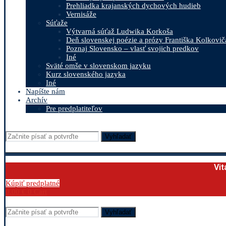
Prehliadka krajanských dychových hudieb
Vernisáže
Súťaže
Výtvarná súťaž Ludwika Korkoša
Deň slovenskej poézie a prózy Františka Kolkovič
Poznaj Slovensko – vlasť svojich predkov
Iné
Sväté omše v slovenskom jazyku
Kurz slovenského jazyka
Iné
Napíšte nám
Archív
Pre predplatiteľov
Vyhľadať
Vit
Kúpiť predplatné
0.00
€
0
Cart
Vyhľadať