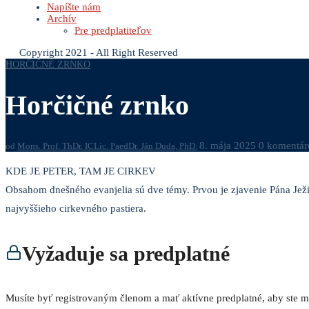
Napíšte nám
Archív
Pre predplatiteľov
Copyright 2021 - All Right Reserved
HORČIČNÉ ZRNKO
Horčičné zrnko
8. mája 2025
0 komentár
od
Mons. Prof. ThDr. ICLic. PaedDr. Ján Duda, PhD.
KDE JE PETER, TAM JE CIRKEV
Obsahom dnešného evanjelia sú dve témy. Prvou je zjavenie Pána Ježiš
najvyššieho cirkevného pastiera.
Vyžaduje sa predplatné
Musíte byť registrovaným členom a mať aktívne predplatné, aby ste mo