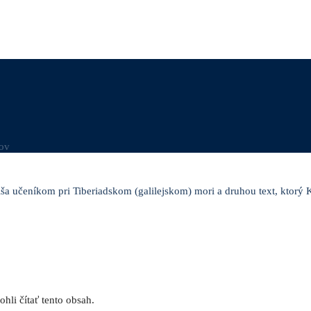
ov
a učeníkom pri Tiberiadskom (galilejskom) mori a druhou text, ktorý K
hli čítať tento obsah.