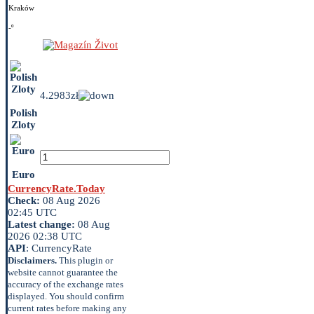
Kraków
-º
4.2983zł
Polish
Zloty
Euro
CurrencyRate.Today
Check:
08 Aug 2026
02:45 UTC
Latest change:
08 Aug
2026 02:38 UTC
API
: CurrencyRate
Disclaimers.
This plugin or
website cannot guarantee the
accuracy of the exchange rates
displayed. You should confirm
current rates before making any