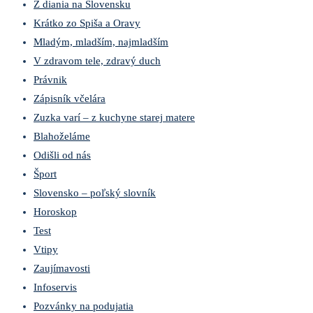
Z diania na Slovensku
Krátko zo Spiša a Oravy
Mladým, mladším, najmladším
V zdravom tele, zdravý duch
Právnik
Zápisník včelára
Zuzka varí – z kuchyne starej matere
Blahoželáme
Odišli od nás
Šport
Slovensko – poľský slovník
Horoskop
Test
Vtipy
Zaujímavosti
Infoservis
Pozvánky na podujatia