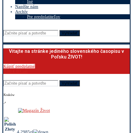
Iné
Napíšte nám
Archív
Pre predplatiteľov
Vyhľadať
Vitajte na stránke jediného slovenského časopisu v
Poľsku ŽIVOT!
Kúpiť predplatné
0.00
€
0
Cart
Vyhľadať
Kraków
-º
4.2985zł