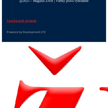
@2025 – Magazín Život | Všetky práva vyhradené
Tvorba web stránok
Powered by Development LTD