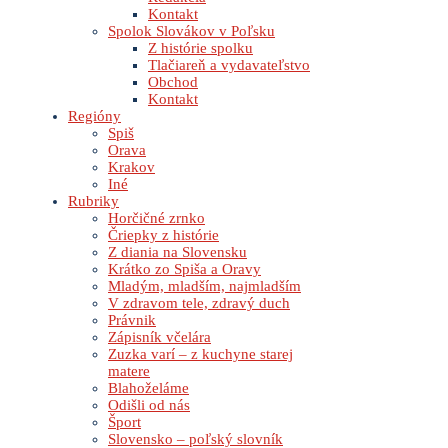
Kontakt
Spolok Slovákov v Poľsku
Z histórie spolku
Tlačiareň a vydavateľstvo
Obchod
Kontakt
Regióny
Spiš
Orava
Krakov
Iné
Rubriky
Horčičné zrnko
Čriepky z histórie
Z diania na Slovensku
Krátko zo Spiša a Oravy
Mladým, mladším, najmladším
V zdravom tele, zdravý duch
Právnik
Zápisník včelára
Zuzka varí – z kuchyne starej
matere
Blahoželáme
Odišli od nás
Šport
Slovensko – poľský slovník