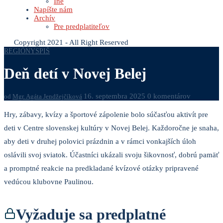
Iné
Napíšte nám
Archív
Pre predplatiteľov
Copyright 2021 - All Right Reserved
REGIÓNY
SPIŠ
Deň detí v Novej Belej
16. septembra 2025
0 komentárov
od
Mgr. Agáta Jendžejčíková
Hry, zábavy, kvízy a športové zápolenie bolo súčasťou aktivít pre
deti v Centre slovenskej kultúry v Novej Belej. Každoročne je snaha,
aby deti v druhej polovici prázdnin a v rámci vonkajších úloh
oslávili svoj sviatok. Účastníci ukázali svoju šikovnosť, dobrú pamäť
a promptné reakcie na predkladané kvízové otázky pripravené
vedúcou klubovne Paulinou.
Vyžaduje sa predplatné