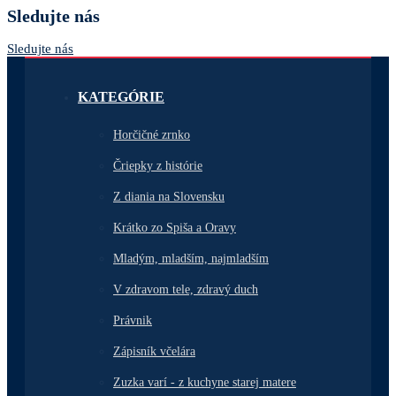
Sledujte nás
Sledujte nás
KATEGÓRIE
Horčičné zrnko
Čriepky z histórie
Z diania na Slovensku
Krátko zo Spiša a Oravy
Mladým, mladším, najmladším
V zdravom tele, zdravý duch
Právnik
Zápisník včelára
Zuzka varí - z kuchyne starej matere