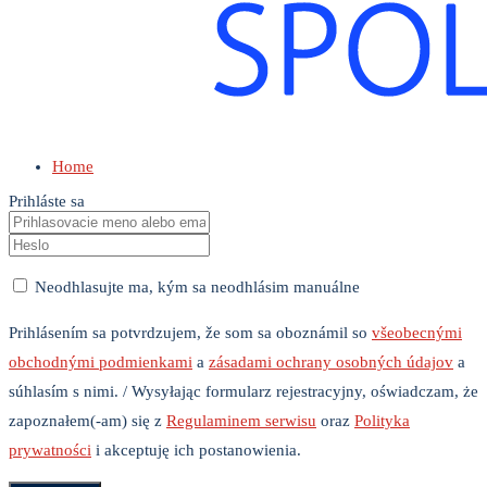
Home
Prihláste sa
Neodhlasujte ma, kým sa neodhlásim manuálne
Prihlásením sa potvrdzujem, že som sa oboznámil so
všeobecnými
obchodnými podmienkami
a
zásadami ochrany osobných údajov
a
súhlasím s nimi. / Wysyłając formularz rejestracyjny, oświadczam, że
zapoznałem(-am) się z
Regulaminem serwisu
oraz
Polityka
prywatności
i akceptuję ich postanowienia.