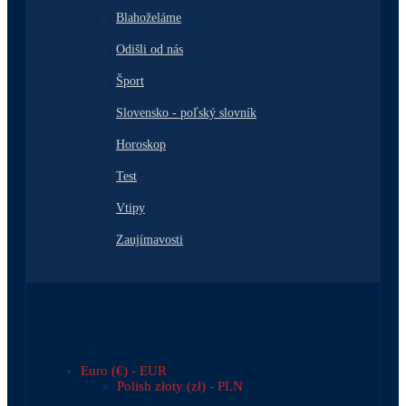
Blahoželáme
Odišli od nás
Šport
Slovensko - poľský slovník
Horoskop
Test
Vtipy
Zaujímavosti
Euro (€) - EUR
Polish złoty (zł) - PLN