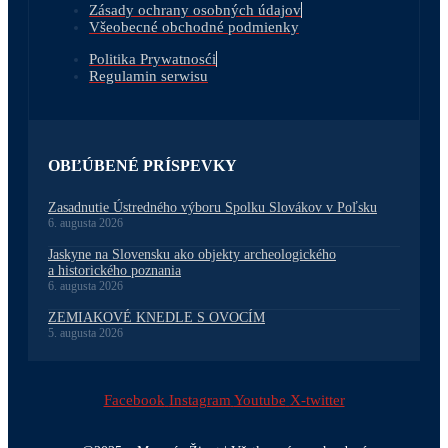
Zásady ochrany osobných údajov
Všeobecné obchodné podmienky
Politika Prywatnosći
Regulamin serwisu
OBĽÚBENÉ PRÍSPEVKY
Zasadnutie Ústredného výboru Spolku Slovákov v Poľsku
6. augusta 2026
Jaskyne na Slovensku ako objekty archeologického
a historického poznania
6. augusta 2026
ZEMIAKOVÉ KNEDLE S OVOCÍM
5. augusta 2026
Facebook
Instagram
Youtube
X-twitter