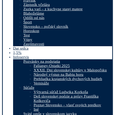
Právnik
Zápisník včelára
Zuzka varí – z kuchyne starej matere
Blahoželáme
Odišli od nás
Šport
Slovensko – poľský slovník
Horoskop
Test
Vtipy
Zaujímavosti
Dar srdca
1,5%
Infoservis
Pozvánky na podujatia
Fašiangy-Ostatki 2025
XXXII. Dni slovenskej kultúry v Malopoľsku
Národný výstup na Babiu horu
Prehliadka krajanských dychových hudieb
Vernisáže
Súťaže
Výtvarná súťaž Ludwika Korkoša
Deň slovenskej poézie a prózy Františka
Kolkoviča
Poznaj Slovensko – vlasť svojich predkov
Iné
Sväté omše v slovenskom jazyku