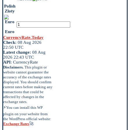
Polish
Zloty
Euro
CurrencyRate.Today
Check:
08 Aug 2026
22:50 UTC
Latest change:
08 Aug
2026 22:43 UTC
API
: CurrencyRate
Disclaimers.
This plugin or
website cannot guarantee the
accuracy of the exchange rates
displayed. You should confirm
current rates before making any
transactions that could be
affected by changes in the
exchange rates.
⚡
You can install this WP
plugin on your website from
the WordPress official website:
🚀
Exchange Rates