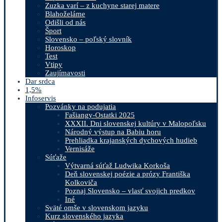
Zuzka varí – z kuchyne starej matere
Blahoželáme
Odišli od nás
Šport
Slovensko – poľský slovník
Horoskop
Test
Vtipy
Zaujímavosti
Dar srdca
1,5%
Infoservis
Pozvánky na podujatia
Fašiangy-Ostatki 2025
XXXII. Dni slovenskej kultúry v Malopoľsku
Národný výstup na Babiu horu
Prehliadka krajanských dychových hudieb
Vernisáže
Súťaže
Výtvarná súťaž Ludwika Korkoša
Deň slovenskej poézie a prózy Františka
Kolkoviča
Poznaj Slovensko – vlasť svojich predkov
Iné
Sväté omše v slovenskom jazyku
Kurz slovenského jazyka