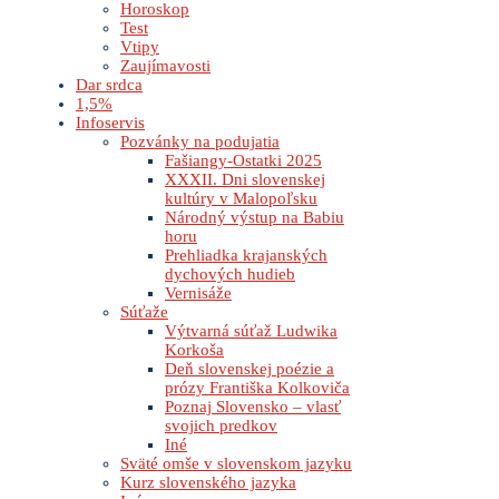
Horoskop
Test
Vtipy
Zaujímavosti
Dar srdca
1,5%
Infoservis
Pozvánky na podujatia
Fašiangy-Ostatki 2025
XXXII. Dni slovenskej
kultúry v Malopoľsku
Národný výstup na Babiu
horu
Prehliadka krajanských
dychových hudieb
Vernisáže
Súťaže
Výtvarná súťaž Ludwika
Korkoša
Deň slovenskej poézie a
prózy Františka Kolkoviča
Poznaj Slovensko – vlasť
svojich predkov
Iné
Sväté omše v slovenskom jazyku
Kurz slovenského jazyka