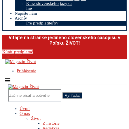
Kurz slovenského jazyka
Iné
Napíšte nám
Archív
Pre predplatiteľov
Vitajte na stránke jediného slovenského časopisu v
Poľsku ŽIVOT!
Kúpiť predplatné
0.00
€
0
Cart
Prihlásenie
Vyhľadať
Úvod
O nás
Život
Z histórie
Redakcia