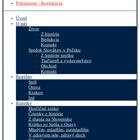
Prihlásenie / Registrácia
Úvod
O nás
Život
Z histórie
Redakcia
Kontakt
Spolok Slovákov v Poľsku
Z histórie spolku
Tlačiareň a vydavateľstvo
Obchod
Kontakt
Regióny
Spiš
Orava
Krakov
Iné
Rubriky
Horčičné zrnko
Čriepky z histórie
Z diania na Slovensku
Krátko zo Spiša a Oravy
Mladým, mladším, najmladším
V zdravom tele, zdravý duch