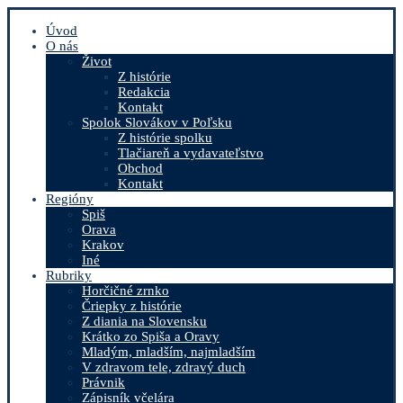
Úvod
O nás
Život
Z histórie
Redakcia
Kontakt
Spolok Slovákov v Poľsku
Z histórie spolku
Tlačiareň a vydavateľstvo
Obchod
Kontakt
Regióny
Spiš
Orava
Krakov
Iné
Rubriky
Horčičné zrnko
Čriepky z histórie
Z diania na Slovensku
Krátko zo Spiša a Oravy
Mladým, mladším, najmladším
V zdravom tele, zdravý duch
Právnik
Zápisník včelára