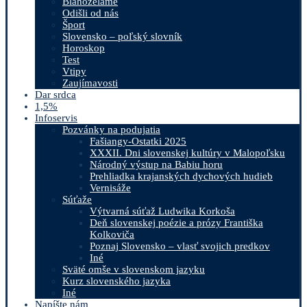
Blahoželáme
Odišli od nás
Šport
Slovensko – poľský slovník
Horoskop
Test
Vtipy
Zaujímavosti
Dar srdca
1,5%
Infoservis
Pozvánky na podujatia
Fašiangy-Ostatki 2025
XXXII. Dni slovenskej kultúry v Malopoľsku
Národný výstup na Babiu horu
Prehliadka krajanských dychových hudieb
Vernisáže
Súťaže
Výtvarná súťaž Ludwika Korkoša
Deň slovenskej poézie a prózy Františka
Kolkoviča
Poznaj Slovensko – vlasť svojich predkov
Iné
Sväté omše v slovenskom jazyku
Kurz slovenského jazyka
Iné
Napíšte nám