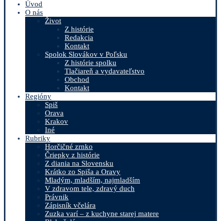
Úvod
O nás
Život
Z histórie
Redakcia
Kontakt
Spolok Slovákov v Poľsku
Z histórie spolku
Tlačiareň a vydavateľstvo
Obchod
Kontakt
Regióny
Spiš
Orava
Krakov
Iné
Rubriky
Horčičné zrnko
Čriepky z histórie
Z diania na Slovensku
Krátko zo Spiša a Oravy
Mladým, mladším, najmladším
V zdravom tele, zdravý duch
Právnik
Zápisník včelára
Zuzka varí – z kuchyne starej matere