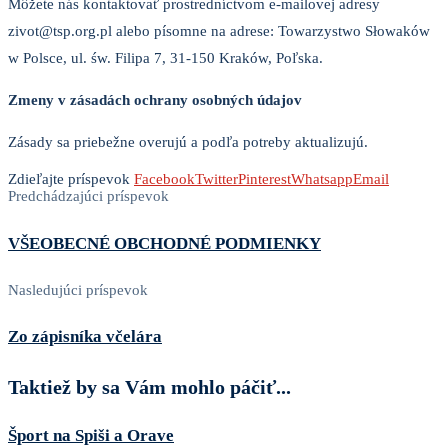
Môžete nás kontaktovať prostredníctvom e-mailovej adresy
zivot@tsp.org.pl alebo písomne ​​na adrese: Towarzystwo Słowaków
w Polsce, ul. św. Filipa 7, 31-150 Kraków, Poľska.
Zmeny v zásadách ochrany osobných údajov
Zásady sa priebežne overujú a podľa potreby aktualizujú.
Zdieľajte príspevok
Facebook
Twitter
Pinterest
Whatsapp
Email
Predchádzajúci príspevok
VŠEOBECNÉ OBCHODNÉ PODMIENKY
Nasledujúci príspevok
Zo zápisníka včelára
Taktiež by sa Vám mohlo páčiť...
Šport na Spiši a Orave