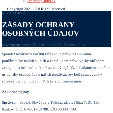
Pre predplatiteľov
Copyright 2021 - All Right Reserved
NEZARADENÉ
ZÁSADY OCHRANY
OSOBNÝCH ÚDAJOV
23. decembra 2024
0 komentárov
od
administratorzivot
Spolok Slovákov v Poľsku rešpektuje právo na súkromie
používateľov našich služieb a zaručuje im právo voľby ohľadom
zverejnenia informácií, ktoré sa ich týkajú. Vynakladáme maximálne
úsilie, aby osobné údaje našich používateľov boli spracované v
súlade s platným právom Poľska a Európskej únie.
Základné pojmy
Správca
– Spolok Slovákov v Poľsku, ul. sv. Filipa 7, 31-150
Krakov, DIČ: 676-01-12-788, IČO 000804709.