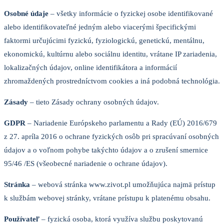
Osobné údaje
– všetky informácie o fyzickej osobe identifikované
alebo identifikovateľné jedným alebo viacerými špecifickými
faktormi určujúcimi fyzickú, fyziologickú, genetickú, mentálnu,
ekonomickú, kultúrnu alebo sociálnu identitu, vrátane IP zariadenia,
lokalizačných údajov, online identifikátora a informácií
zhromaždených prostredníctvom cookies a iná podobná technológia.
Zásady
– tieto Zásady ochrany osobných údajov.
GDPR
– Nariadenie Európskeho parlamentu a Rady (EÚ) 2016/679
z 27. apríla 2016 o ochrane fyzických osôb pri spracúvaní osobných
údajov a o voľnom pohybe takýchto údajov a o zrušení smernice
95/46 /ES (všeobecné nariadenie o ochrane údajov).
Stránka
– webová stránka www.zivot.pl umožňujúca najmä prístup
k službám webovej stránky, vrátane prístupu k platenému obsahu.
Používateľ
– fyzická osoba, ktorá využíva službu poskytovanú