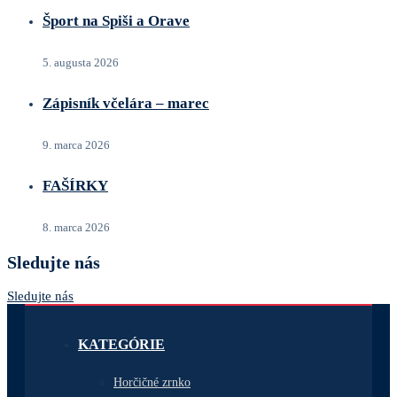
Šport na Spiši a Orave
5. augusta 2026
Zápisník včelára – marec
9. marca 2026
FAŠÍRKY
8. marca 2026
Sledujte nás
Sledujte nás
KATEGÓRIE
Horčičné zrnko