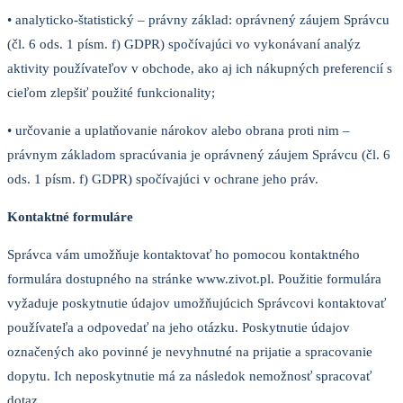
• analyticko-štatistický – právny základ: oprávnený záujem Správcu
(čl. 6 ods. 1 písm. f) GDPR) spočívajúci vo vykonávaní analýz
aktivity používateľov v obchode, ako aj ich nákupných preferencií s
cieľom zlepšiť použité funkcionality;
• určovanie a uplatňovanie nárokov alebo obrana proti nim –
právnym základom spracúvania je oprávnený záujem Správcu (čl. 6
ods. 1 písm. f) GDPR) spočívajúci v ochrane jeho práv.
Kontaktné formuláre
Správca vám umožňuje kontaktovať ho pomocou kontaktného
formulára dostupného na stránke www.zivot.pl. Použitie formulára
vyžaduje poskytnutie údajov umožňujúcich Správcovi kontaktovať
používateľa a odpovedať na jeho otázku. Poskytnutie údajov
označených ako povinné je nevyhnutné na prijatie a spracovanie
dopytu. Ich neposkytnutie má za následok nemožnosť spracovať
dotaz.