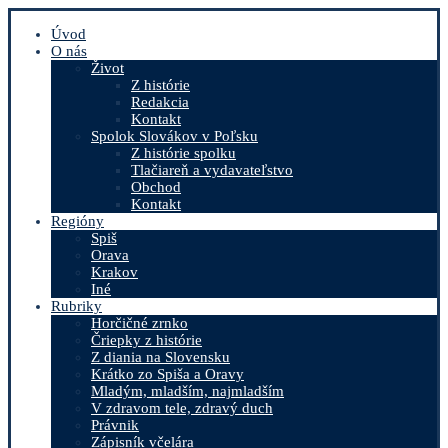
Úvod
O nás
Život
Z histórie
Redakcia
Kontakt
Spolok Slovákov v Poľsku
Z histórie spolku
Tlačiareň a vydavateľstvo
Obchod
Kontakt
Regióny
Spiš
Orava
Krakov
Iné
Rubriky
Horčičné zrnko
Čriepky z histórie
Z diania na Slovensku
Krátko zo Spiša a Oravy
Mladým, mladším, najmladším
V zdravom tele, zdravý duch
Právnik
Zápisník včelára