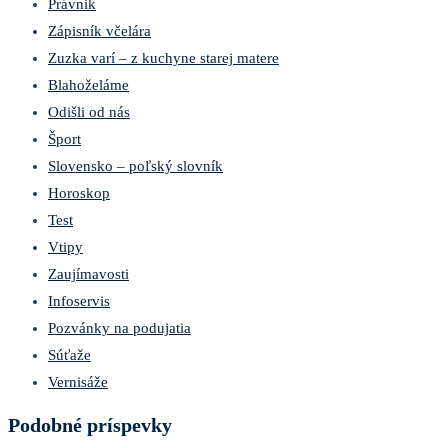
Právnik
Zápisník včelára
Zuzka varí – z kuchyne starej matere
Blahoželáme
Odišli od nás
Šport
Slovensko – poľský slovník
Horoskop
Test
Vtipy
Zaujímavosti
Infoservis
Pozvánky na podujatia
Súťaže
Vernisáže
Podobné príspevky