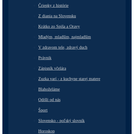
Čriepky z histórie
Z diania na Slovensku
Krátko zo Spiša a Oravy
Mladým, mladším, najmladším
V zdravom tele, zdravý duch
Právnik
Zápisník včelára
Zuzka varí - z kuchyne starej matere
Blahoželáme
Odišli od nás
Šport
Slovensko - poľský slovník
Horoskop