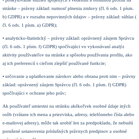
• poskytovanie služieb spojených s vedením a obsluhou profilu na
stránke – právny základ: nutnosť plnenia zmluvy (čl. 6 ods. 1 písm.
b) GDPR) a v rozsahu nepovinných údajov – právny základ: súhlas (
čl. 6 ods. 1 písm. a) GDPR);
• analyticko-štatistický – právny základ: oprávnený záujem Správcu
(čl. 6 ods. 1 písm. f) GDPR) spočívajúci vo vykonávaní analýz
aktivity používateľov na stránke a spôsobu používania profilu, ako
aj ich preferencií s cieľom zlepšiť používané funkcie;
• určovanie a uplatňovanie nárokov alebo obrana proti nim – právny
základ: oprávnený záujem Správcu (čl. 6 ods. 1 písm. f) GDPR)
spočívajúci v ochrane jeho práv;
Ak používateľ umiestni na stránku akékoľvek osobné údaje iných
osôb (vrátane ich mena a priezviska, adresy, telefónneho čísla alebo
e-mailovej adresy), môže tak urobiť len za predpokladu, že nebudú
porušené ustanovenia príslušných právnych predpisov a osobné