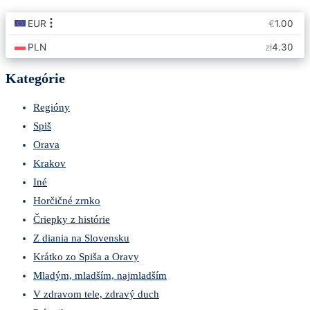
Kategórie
Regióny
Spiš
Orava
Krakov
Iné
Horčičné zrnko
Čriepky z histórie
Z diania na Slovensku
Krátko zo Spiša a Oravy
Mladým, mladším, najmladším
V zdravom tele, zdravý duch