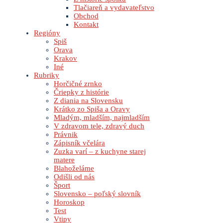
Tlačiareň a vydavateľstvo
Obchod
Kontakt
Regióny
Spiš
Orava
Krakov
Iné
Rubriky
Horčičné zrnko
Čriepky z histórie
Z diania na Slovensku
Krátko zo Spiša a Oravy
Mladým, mladším, najmladším
V zdravom tele, zdravý duch
Právnik
Zápisník včelára
Zuzka varí – z kuchyne starej
matere
Blahoželáme
Odišli od nás
Šport
Slovensko – poľský slovník
Horoskop
Test
Vtipy