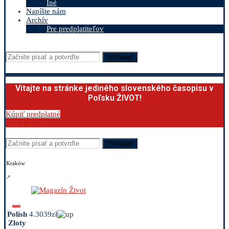
Iné
Napíšte nám
Archív
Pre predplatiteľov
Vyhľadať
Vitajte na stránke jediného slovenského časopisu v
Poľsku ŽIVOT!
Kúpiť predplatné
0.00
€
0
Cart
Vyhľadať
Kraków
-º
Polish
4.3039zł
Zloty