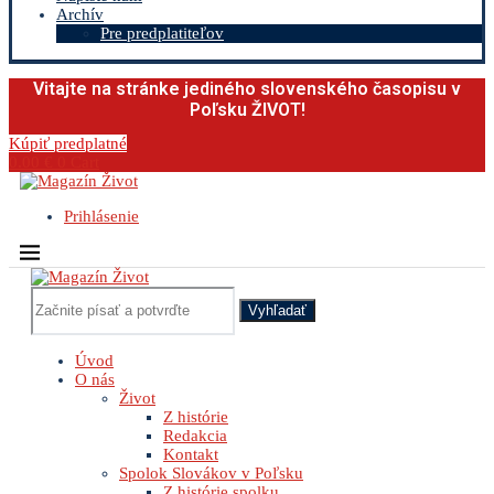
Archív
Pre predplatiteľov
Vitajte na stránke jediného slovenského časopisu v
Poľsku ŽIVOT!
Kúpiť predplatné
0.00
€
0
Cart
Prihlásenie
Vyhľadať
Úvod
O nás
Život
Z histórie
Redakcia
Kontakt
Spolok Slovákov v Poľsku
Z histórie spolku