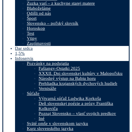
Zuzka varí – z kuchyne starej matere
Blahoželáme
Odišli od nás
Šport
Slovensko – poľský slovník
Horoskop
Test
Vtipy
Zaujímavosti
Dar srdca
1,5%
Infoservis
Pozvánky na podujatia
Fašiangy-Ostatki 2025
XXXII. Dni slovenskej kultúry v Malopoľsku
Národný výstup na Babiu horu
Prehliadka krajanských dychových hudieb
Vernisáže
Súťaže
Výtvarná súťaž Ludwika Korkoša
Deň slovenskej poézie a prózy Františka
Kolkoviča
Poznaj Slovensko – vlasť svojich predkov
Iné
Sväté omše v slovenskom jazyku
Kurz slovenského jazyka