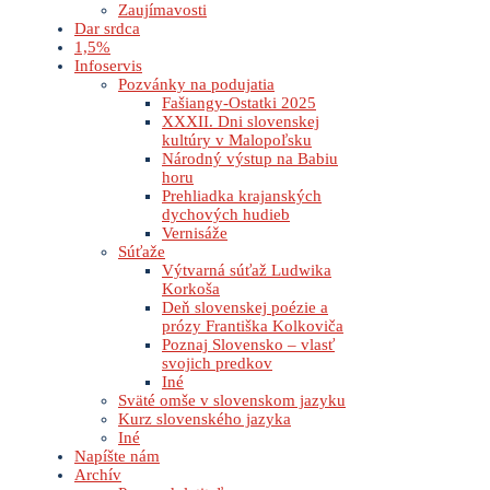
Zaujímavosti
Dar srdca
1,5%
Infoservis
Pozvánky na podujatia
Fašiangy-Ostatki 2025
XXXII. Dni slovenskej
kultúry v Malopoľsku
Národný výstup na Babiu
horu
Prehliadka krajanských
dychových hudieb
Vernisáže
Súťaže
Výtvarná súťaž Ludwika
Korkoša
Deň slovenskej poézie a
prózy Františka Kolkoviča
Poznaj Slovensko – vlasť
svojich predkov
Iné
Sväté omše v slovenskom jazyku
Kurz slovenského jazyka
Iné
Napíšte nám
Archív