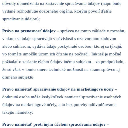
dôvody obmedzenia na zastavenie spracúvania údajov (napr. bude
vydané rozhodnutie dozorného orgánu, ktorým povolí ďalšie
spracúvanie údajov);
Právo na prenosnosť údajov
– správca na tomto základe v rozsahu,
v akom sa údaje spracúvajú v súvislosti s uzatvorenou zmluvou
alebo súhlasom, vydáva údaje poskytnuté osobou, ktorej sa týkajú,
vo formáte umožňujúcom ich čítanie na počítači. Taktiež je možné
požiadať o zaslanie týchto údajov inému subjektu – za predpokladu,
že sú však v tomto smere technické možnosti na strane správcu aj
druhého subjektu;
Právo namietať spracúvanie údajov na marketingové účely
–
dotknutá osoba môže kedykoľvek namietať spracúvanie osobných
údajov na marketingové účely, a to bez potreby odôvodňovania
takejto námietky;
Právo namietať proti iným účelom spracúvania údajov
–