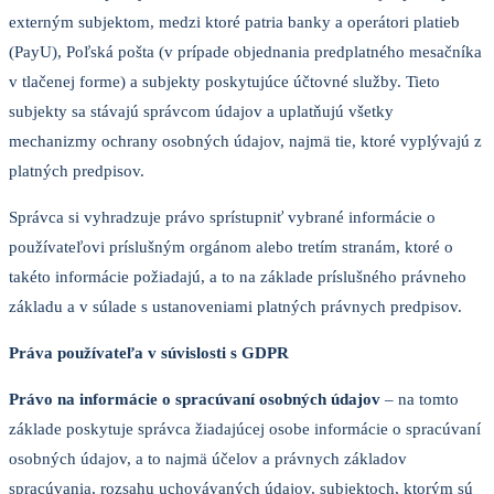
externým subjektom, medzi ktoré patria banky a operátori platieb
(PayU), Poľská pošta (v prípade objednania predplatného mesačníka
v tlačenej forme) a subjekty poskytujúce účtovné služby. Tieto
subjekty sa stávajú správcom údajov a uplatňujú všetky
mechanizmy ochrany osobných údajov, najmä tie, ktoré vyplývajú z
platných predpisov.
Správca si vyhradzuje právo sprístupniť vybrané informácie o
používateľovi príslušným orgánom alebo tretím stranám, ktoré o
takéto informácie požiadajú, a to na základe príslušného právneho
základu a v súlade s ustanoveniami platných právnych predpisov.
Práva používateľa v súvislosti s GDPR
Právo na informácie o spracúvaní osobných údajov
– na tomto
základe poskytuje správca žiadajúcej osobe informácie o spracúvaní
osobných údajov, a to najmä účelov a právnych základov
spracúvania, rozsahu uchovávaných údajov, subjektoch, ktorým sú