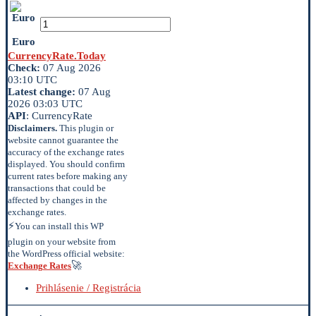
Euro
CurrencyRate.Today
Check:
07 Aug 2026
03:10 UTC
Latest change:
07 Aug
2026 03:03 UTC
API
: CurrencyRate
Disclaimers.
This plugin or
website cannot guarantee the
accuracy of the exchange rates
displayed. You should confirm
current rates before making any
transactions that could be
affected by changes in the
exchange rates.
⚡
You can install this WP
plugin on your website from
the WordPress official website:
🚀
Exchange Rates
Prihlásenie / Registrácia