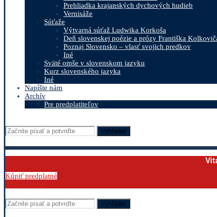
Prehliadka krajanských dychových hudieb
Vernisáže
Súťaže
Výtvarná súťaž Ludwika Korkoša
Deň slovenskej poézie a prózy Františka Kolkovič
Poznaj Slovensko – vlasť svojich predkov
Iné
Sväté omše v slovenskom jazyku
Kurz slovenského jazyka
Iné
Napíšte nám
Archív
Pre predplatiteľov
Vyhľadať
Vit
Kúpiť predplatné
0.00
€
0
Cart
Vyhľadať