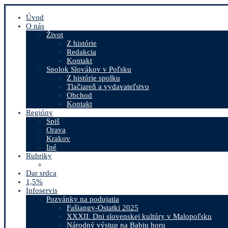
Úvod
O nás
Život
Z histórie
Redakcia
Kontakt
Spolok Slovákov v Poľsku
Z histórie spolku
Tlačiareň a vydavateľstvo
Obchod
Kontakt
Regióny
Spiš
Orava
Krakov
Iné
Rubriky
Dar srdca
1,5%
Infoservis
Pozvánky na podujatia
Fašiangy-Ostatki 2025
XXXII. Dni slovenskej kultúry v Malopoľsku
Národný výstup na Babiu horu