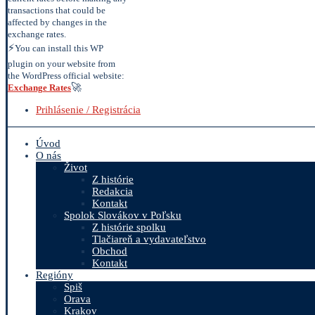
transactions that could be
affected by changes in the
exchange rates.
⚡
You can install this WP
plugin on your website from
the WordPress official website:
🚀
Exchange Rates
Prihlásenie / Registrácia
Úvod
O nás
Život
Z histórie
Redakcia
Kontakt
Spolok Slovákov v Poľsku
Z histórie spolku
Tlačiareň a vydavateľstvo
Obchod
Kontakt
Regióny
Spiš
Orava
Krakov