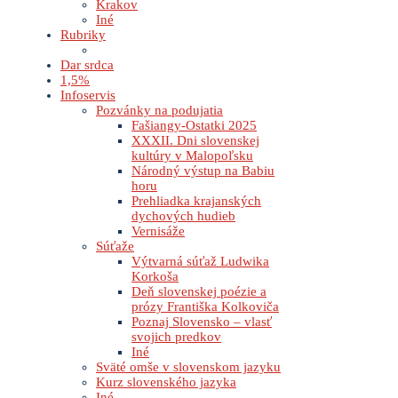
Krakov
Iné
Rubriky
Dar srdca
1,5%
Infoservis
Pozvánky na podujatia
Fašiangy-Ostatki 2025
XXXII. Dni slovenskej
kultúry v Malopoľsku
Národný výstup na Babiu
horu
Prehliadka krajanských
dychových hudieb
Vernisáže
Súťaže
Výtvarná súťaž Ludwika
Korkoša
Deň slovenskej poézie a
prózy Františka Kolkoviča
Poznaj Slovensko – vlasť
svojich predkov
Iné
Sväté omše v slovenskom jazyku
Kurz slovenského jazyka
Iné