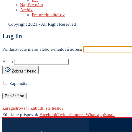
Napíšte nám
Archív
Pre predplatiteľov
Copyright 2021 - All Right Reserved
Log In
Prihlasovacie meno alebo e-mailová adresa
Heslo
Zobraziť heslo
Zapamätať
Zaregistrovať
|
Zabudli ste heslo?
Zdieľajte príspevok
Facebook
Twitter
Pinterest
Whatsapp
Email