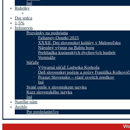
Iné
Rubriky
Dar srdca
1,5%
Infoservis
Pozvánky na podujatia
Fašiangy-Ostatki 2025
XXXII. Dni slovenskej kultúry v Malopoľsku
Národný výstup na Babiu horu
Prehliadka krajanských dychových hudieb
Vernisáže
Súťaže
Výtvarná súťaž Ludwika Korkoša
Deň slovenskej poézie a prózy Františka Kolkovič
Poznaj Slovensko – vlasť svojich predkov
Iné
Sväté omše v slovenskom jazyku
Kurz slovenského jazyka
Iné
Napíšte nám
Archív
Pre predplatiteľov
Vit