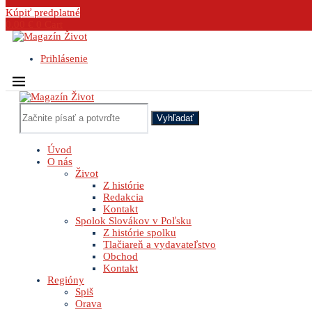
Kúpiť predplatné
0.00
€
0
Cart
Prihlásenie
Vyhľadať
Úvod
O nás
Život
Z histórie
Redakcia
Kontakt
Spolok Slovákov v Poľsku
Z histórie spolku
Tlačiareň a vydavateľstvo
Obchod
Kontakt
Regióny
Spiš
Orava