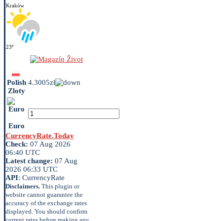
Kraków
23º
Polish
4.3005zł
Zloty
Euro
CurrencyRate.Today
Check:
07 Aug 2026
06:40 UTC
Latest change:
07 Aug
2026 06:33 UTC
API
: CurrencyRate
Disclaimers.
This plugin or
website cannot guarantee the
accuracy of the exchange rates
displayed. You should confirm
current rates before making any