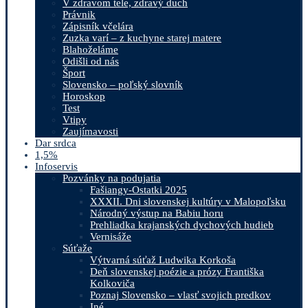
V zdravom tele, zdravý duch
Právnik
Zápisník včelára
Zuzka varí – z kuchyne starej matere
Blahoželáme
Odišli od nás
Šport
Slovensko – poľský slovník
Horoskop
Test
Vtipy
Zaujímavosti
Dar srdca
1,5%
Infoservis
Pozvánky na podujatia
Fašiangy-Ostatki 2025
XXXII. Dni slovenskej kultúry v Malopoľsku
Národný výstup na Babiu horu
Prehliadka krajanských dychových hudieb
Vernisáže
Súťaže
Výtvarná súťaž Ludwika Korkoša
Deň slovenskej poézie a prózy Františka
Kolkoviča
Poznaj Slovensko – vlasť svojich predkov
Iné