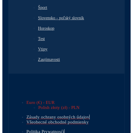
Šport
Slovensko - poľský slovník
Horoskop
Test
Vtipy
Zaujímavosti
Euro (€) - EUR
Polish złoty (zł) - PLN
Zásady ochrany osobných údajov
Všeobecné obchodné podmienky
Politika Prywatnosći