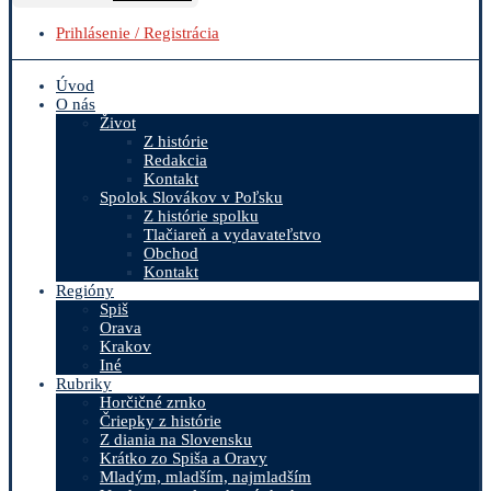
Prihlásenie / Registrácia
Úvod
O nás
Život
Z histórie
Redakcia
Kontakt
Spolok Slovákov v Poľsku
Z histórie spolku
Tlačiareň a vydavateľstvo
Obchod
Kontakt
Regióny
Spiš
Orava
Krakov
Iné
Rubriky
Horčičné zrnko
Čriepky z histórie
Z diania na Slovensku
Krátko zo Spiša a Oravy
Mladým, mladším, najmladším