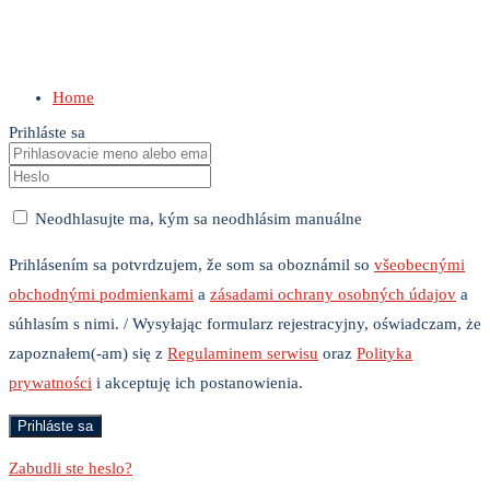
Home
Prihláste sa
Neodhlasujte ma, kým sa neodhlásim manuálne
Prihlásením sa potvrdzujem, že som sa oboznámil so
všeobecnými
obchodnými podmienkami
a
zásadami ochrany osobných údajov
a
súhlasím s nimi. / Wysyłając formularz rejestracyjny, oświadczam, że
zapoznałem(-am) się z
Regulaminem serwisu
oraz
Polityka
prywatności
i akceptuję ich postanowienia.
Zabudli ste heslo?