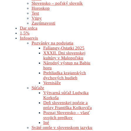
Slovensko – poľský slovník
Horoskop
Test
Vtipy
Zaujímavosti
Dar srdca
1,5%
Infoservis
Pozvánky na podujatia
Fašiangy-Ostatki 2025
XXXII. Dni slovenskej
kultúry v Malopoľsku
Národný výstup na Babiu
horu
Prehliadka krajanských
dychových hudieb
Vernisáže
Súťaže
Výtvarná súťaž Ludwika
Korkoša
Deň slovenskej poézie a
prózy Františka Kolkoviča
Poznaj Slovensko – vlasť
svojich predkov
Iné
Sväté omše v slovenskom jazyku