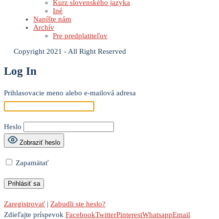
Kurz slovenského jazyka
Iné
Napíšte nám
Archív
Pre predplatiteľov
Copyright 2021 - All Right Reserved
Log In
Prihlasovacie meno alebo e-mailová adresa
Heslo
Zobraziť heslo
Zapamätať
Zaregistrovať
|
Zabudli ste heslo?
Zdieľajte príspevok
Facebook
Twitter
Pinterest
Whatsapp
Email