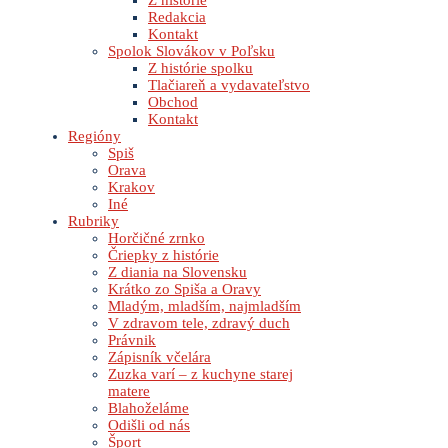
Z histórie
Redakcia
Kontakt
Spolok Slovákov v Poľsku
Z histórie spolku
Tlačiareň a vydavateľstvo
Obchod
Kontakt
Regióny
Spiš
Orava
Krakov
Iné
Rubriky
Horčičné zrnko
Čriepky z histórie
Z diania na Slovensku
Krátko zo Spiša a Oravy
Mladým, mladším, najmladším
V zdravom tele, zdravý duch
Právnik
Zápisník včelára
Zuzka varí – z kuchyne starej
matere
Blahoželáme
Odišli od nás
Šport