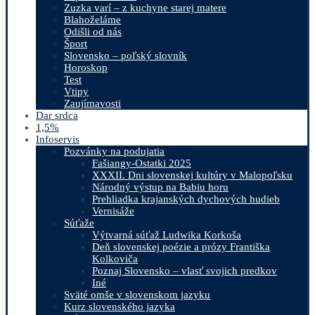
Zuzka varí – z kuchyne starej matere
Blahoželáme
Odišli od nás
Šport
Slovensko – poľský slovník
Horoskop
Test
Vtipy
Zaujímavosti
Dar srdca
1,5%
Infoservis
Pozvánky na podujatia
Fašiangy-Ostatki 2025
XXXII. Dni slovenskej kultúry v Malopoľsku
Národný výstup na Babiu horu
Prehliadka krajanských dychových hudieb
Vernisáže
Súťaže
Výtvarná súťaž Ludwika Korkoša
Deň slovenskej poézie a prózy Františka
Kolkoviča
Poznaj Slovensko – vlasť svojich predkov
Iné
Sväté omše v slovenskom jazyku
Kurz slovenského jazyka