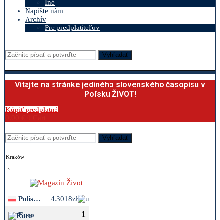
Iné
Napíšte nám
Archív
Pre predplatiteľov
Vyhľadať
Vitajte na stránke jediného slovenského časopisu v
Poľsku ŽIVOT!
Kúpiť predplatné
0.00
€
0
Cart
Vyhľadať
Kraków
-º
Polish Zloty
4.3018zł
Euro