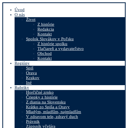
Úvod
O nás
Život
Z histórie
Redakcia
Kontakt
Spolok Slovákov v Poľsku
Z histórie spolku
Tlačiareň a vydavateľstvo
Obchod
Kontakt
Regióny
Spiš
Orava
Krakov
Iné
Rubriky
Horčičné zrnko
Čriepky z histórie
Z diania na Slovensku
Krátko zo Spiša a Oravy
Mladým, mladším, najmladším
V zdravom tele, zdravý duch
Právnik
Zápisník včelára