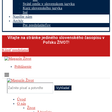
Sväté omše v slovenskom jazyku
Kurz slovenského jazyka
Iné
Napíšte nám
Archív
Pre predplatiteľov
Vitajte na stránke jediného slovenského časopisu v
Poľsku ŽIVOT!
Kúpiť predplatné
0.00
€
0
Cart
Prihlásenie
Vyhľadať
Úvod
O nás
Život