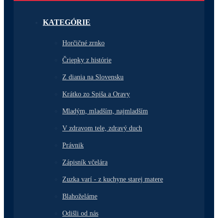
KATEGÓRIE
Horčičné zrnko
Čriepky z histórie
Z diania na Slovensku
Krátko zo Spiša a Oravy
Mladým, mladším, najmladším
V zdravom tele, zdravý duch
Právnik
Zápisník včelára
Zuzka varí - z kuchyne starej matere
Blahoželáme
Odišli od nás