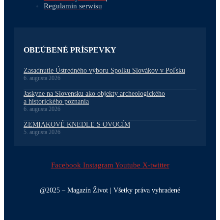
Regulamin serwisu
OBĽÚBENÉ PRÍSPEVKY
Zasadnutie Ústredného výboru Spolku Slovákov v Poľsku
6. augusta 2026
Jaskyne na Slovensku ako objekty archeologického
a historického poznania
6. augusta 2026
ZEMIAKOVÉ KNEDLE S OVOCÍM
5. augusta 2026
Facebook
Instagram
Youtube
X-twitter
@2025 – Magazín Život | Všetky práva vyhradené