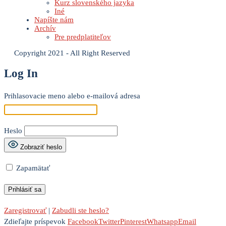
Kurz slovenského jazyka
Iné
Napíšte nám
Archív
Pre predplatiteľov
Copyright 2021 - All Right Reserved
Log In
Prihlasovacie meno alebo e-mailová adresa
Heslo
Zobraziť heslo
Zapamätať
Zaregistrovať
|
Zabudli ste heslo?
Zdieľajte príspevok
Facebook
Twitter
Pinterest
Whatsapp
Email