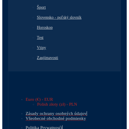
Šport
Slovensko - poľský slovník
Horoskop
Test
Vtipy
Zaujímavosti
Euro (€) - EUR
Polish złoty (zł) - PLN
Zásady ochrany osobných údajov
Všeobecné obchodné podmienky
Politika Prywatnosći