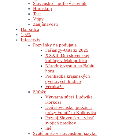
Slovensko – poľský slovník
Horoskop
Test
Vtipy
Zaujímavosti
Dar srdca
1,5%
Infoservis
Pozvánky na podujatia
Fašiangy-Ostatki 2025
XXXII. Dni slovenskej
kultúry v Malopoľsku
Národný výstup na Babiu
horu
Prehliadka krajanských
dychových hudieb
Vernisáže
Súťaže
Výtvarná súťaž Ludwika
Korkoša
Deň slovenskej poézie a
prózy Františka Kolkoviča
Poznaj Slovensko – vlasť
svojich predkov
Iné
Sväté omše v slovenskom jazyku