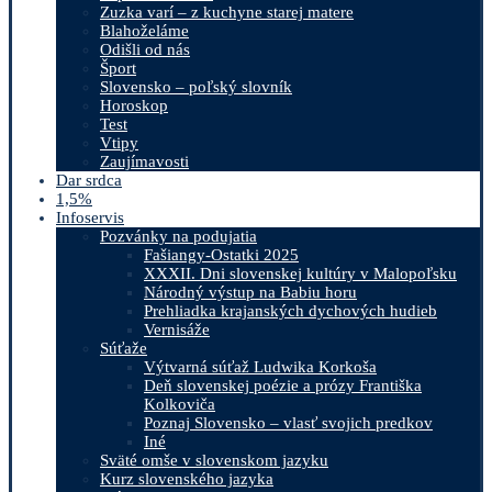
Zuzka varí – z kuchyne starej matere
Blahoželáme
Odišli od nás
Šport
Slovensko – poľský slovník
Horoskop
Test
Vtipy
Zaujímavosti
Dar srdca
1,5%
Infoservis
Pozvánky na podujatia
Fašiangy-Ostatki 2025
XXXII. Dni slovenskej kultúry v Malopoľsku
Národný výstup na Babiu horu
Prehliadka krajanských dychových hudieb
Vernisáže
Súťaže
Výtvarná súťaž Ludwika Korkoša
Deň slovenskej poézie a prózy Františka
Kolkoviča
Poznaj Slovensko – vlasť svojich predkov
Iné
Sväté omše v slovenskom jazyku
Kurz slovenského jazyka