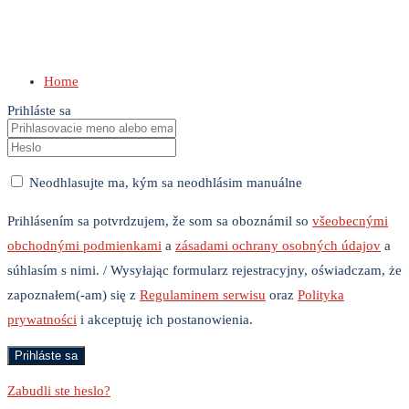
Home
Prihláste sa
Neodhlasujte ma, kým sa neodhlásim manuálne
Prihlásením sa potvrdzujem, že som sa oboznámil so
všeobecnými
obchodnými podmienkami
a
zásadami ochrany osobných údajov
a
súhlasím s nimi. / Wysyłając formularz rejestracyjny, oświadczam, że
zapoznałem(-am) się z
Regulaminem serwisu
oraz
Polityka
prywatności
i akceptuję ich postanowienia.
Zabudli ste heslo?