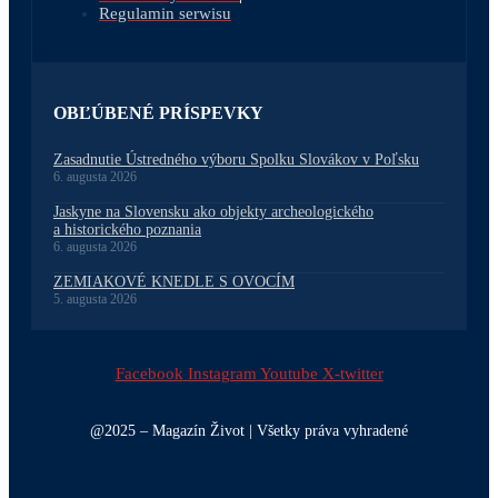
Regulamin serwisu
OBĽÚBENÉ PRÍSPEVKY
Zasadnutie Ústredného výboru Spolku Slovákov v Poľsku
6. augusta 2026
Jaskyne na Slovensku ako objekty archeologického
a historického poznania
6. augusta 2026
ZEMIAKOVÉ KNEDLE S OVOCÍM
5. augusta 2026
Facebook
Instagram
Youtube
X-twitter
@2025 – Magazín Život | Všetky práva vyhradené