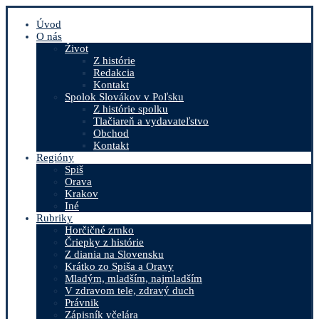
Úvod
O nás
Život
Z histórie
Redakcia
Kontakt
Spolok Slovákov v Poľsku
Z histórie spolku
Tlačiareň a vydavateľstvo
Obchod
Kontakt
Regióny
Spiš
Orava
Krakov
Iné
Rubriky
Horčičné zrnko
Čriepky z histórie
Z diania na Slovensku
Krátko zo Spiša a Oravy
Mladým, mladším, najmladším
V zdravom tele, zdravý duch
Právnik
Zápisník včelára