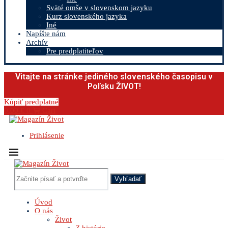
Sväté omše v slovenskom jazyku
Kurz slovenského jazyka
Iné
Napíšte nám
Archív
Pre predplatiteľov
Vitajte na stránke jediného slovenského časopisu v
Poľsku ŽIVOT!
Kúpiť predplatné
0.00
€
0
Cart
Prihlásenie
Vyhľadať
Úvod
O nás
Život