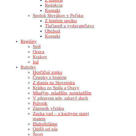
Z histórie
Redakcia
Kontakt
Spolok Slovákov v Poľsku
Z histórie spolku
Tlačiareň a vydavateľstvo
Obchod
Kontakt
Regióny
Spiš
Orava
Krakov
Iné
Rubriky
Horčičné zrnko
Čriepky z histórie
Z diania na Slovensku
Krátko zo Spiša a Oravy
Mladým, mladším, najmladším
V zdravom tele, zdravý duch
Právnik
Zápisník včelára
Zuzka varí – z kuchyne starej
matere
Blahoželáme
Odišli od nás
Šport