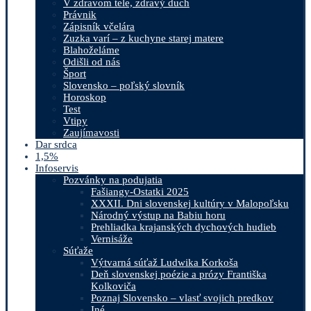
V zdravom tele, zdravý duch
Právnik
Zápisník včelára
Zuzka varí – z kuchyne starej matere
Blahoželáme
Odišli od nás
Šport
Slovensko – poľský slovník
Horoskop
Test
Vtipy
Zaujímavosti
Dar srdca
1,5%
Infoservis
Pozvánky na podujatia
Fašiangy-Ostatki 2025
XXXII. Dni slovenskej kultúry v Malopoľsku
Národný výstup na Babiu horu
Prehliadka krajanských dychových hudieb
Vernisáže
Súťaže
Výtvarná súťaž Ludwika Korkoša
Deň slovenskej poézie a prózy Františka
Kolkoviča
Poznaj Slovensko – vlasť svojich predkov
Iné