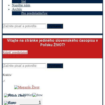
Iné
Napíšte nám
Archív
Pre predplatiteľov
Vyhľadať
Vitajte na stránke jediného slovenského časopisu v
Poľsku ŽIVOT!
Kúpiť predplatné
0.00
€
0
Cart
Vyhľadať
Kraków
-º
Polish Zloty
4.2986zł
Euro