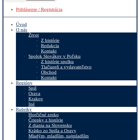
Prihlásenie / Registrácia
Úvod
O nás
Život
Z histórie
Redakcia
Kontakt
Spolok Slovákov v Poľsku
Z histórie spolku
Tlačiareň a vydavateľstvo
Obchod
Kontakt
Regióny
Spiš
Orava
Krakov
Iné
Rubriky
Horčičné zrnko
Čriepky z histórie
Z diania na Slovensku
Krátko zo Spiša a Oravy
Mladým, mladším, najmladším