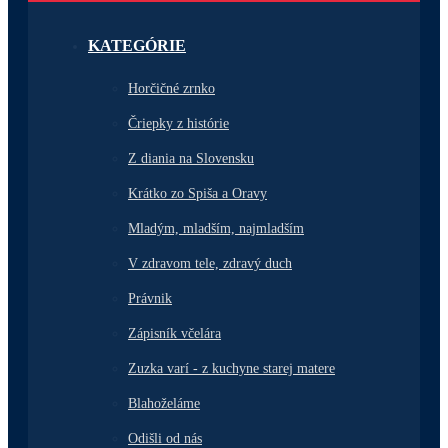
KATEGÓRIE
Horčičné zrnko
Čriepky z histórie
Z diania na Slovensku
Krátko zo Spiša a Oravy
Mladým, mladším, najmladším
V zdravom tele, zdravý duch
Právnik
Zápisník včelára
Zuzka varí - z kuchyne starej matere
Blahoželáme
Odišli od nás