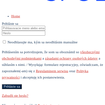
Home
Prihláste sa
Neodhlasujte ma, kým sa neodhlásim manuálne
Prihlásením sa potvrdzujem, že som sa oboznámil so
všeobecnými
obchodnými podmienkami
a
zásadami ochrany osobných údajov
a
súhlasím s nimi. / Wysyłając formularz rejestracyjny, oświadczam, że
zapoznałem(-am) się z
Regulaminem serwisu
oraz
Polityka
prywatności
i akceptuję ich postanowienia.
Zabudli ste heslo?