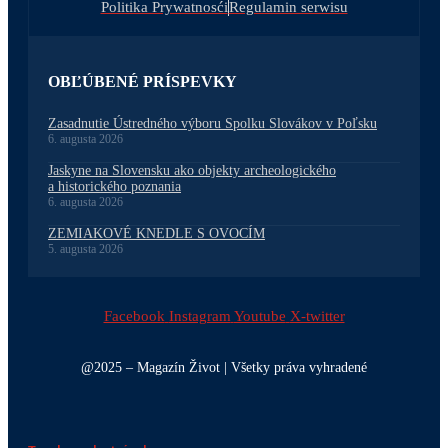
Politika Prywatnosći
Regulamin serwisu
OBĽÚBENÉ PRÍSPEVKY
Zasadnutie Ústredného výboru Spolku Slovákov v Poľsku
6. augusta 2026
Jaskyne na Slovensku ako objekty archeologického
a historického poznania
6. augusta 2026
ZEMIAKOVÉ KNEDLE S OVOCÍM
5. augusta 2026
Facebook
Instagram
Youtube
X-twitter
@2025 – Magazín Život | Všetky práva vyhradené