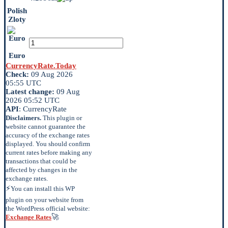
Polish
Zloty
Euro
CurrencyRate.Today
Check:
09 Aug 2026
05:55 UTC
Latest change:
09 Aug
2026 05:52 UTC
API
: CurrencyRate
Disclaimers.
This plugin or
website cannot guarantee the
accuracy of the exchange rates
displayed. You should confirm
current rates before making any
transactions that could be
affected by changes in the
exchange rates.
⚡
You can install this WP
plugin on your website from
the WordPress official website:
🚀
Exchange Rates