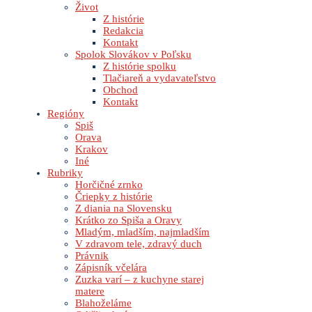
Život
Z histórie
Redakcia
Kontakt
Spolok Slovákov v Poľsku
Z histórie spolku
Tlačiareň a vydavateľstvo
Obchod
Kontakt
Regióny
Spiš
Orava
Krakov
Iné
Rubriky
Horčičné zrnko
Čriepky z histórie
Z diania na Slovensku
Krátko zo Spiša a Oravy
Mladým, mladším, najmladším
V zdravom tele, zdravý duch
Právnik
Zápisník včelára
Zuzka varí – z kuchyne starej
matere
Blahoželáme