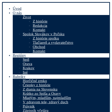
Úvod
O nás
Život
Z histórie
Redakcia
Kontakt
Spolok Slovákov v Poľsku
Z histórie spolku
Tlačiareň a vydavateľstvo
Obchod
Kontakt
Regióny
Spiš
Orava
Krakov
Iné
Rubriky
Horčičné zrnko
Čriepky z histórie
Z diania na Slovensku
Krátko zo Spiša a Oravy
Mladým, mladším, najmladším
V zdravom tele, zdravý duch
Právnik
Zápisník včelára