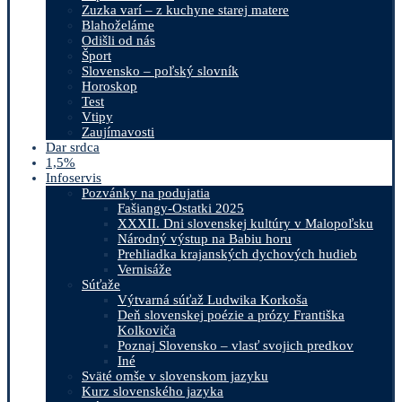
Zuzka varí – z kuchyne starej matere
Blahoželáme
Odišli od nás
Šport
Slovensko – poľský slovník
Horoskop
Test
Vtipy
Zaujímavosti
Dar srdca
1,5%
Infoservis
Pozvánky na podujatia
Fašiangy-Ostatki 2025
XXXII. Dni slovenskej kultúry v Malopoľsku
Národný výstup na Babiu horu
Prehliadka krajanských dychových hudieb
Vernisáže
Súťaže
Výtvarná súťaž Ludwika Korkoša
Deň slovenskej poézie a prózy Františka
Kolkoviča
Poznaj Slovensko – vlasť svojich predkov
Iné
Sväté omše v slovenskom jazyku
Kurz slovenského jazyka