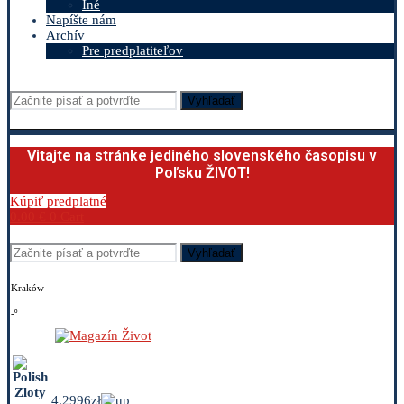
Iné
Napíšte nám
Archív
Pre predplatiteľov
Vyhľadať
Vitajte na stránke jediného slovenského časopisu v
Poľsku ŽIVOT!
Kúpiť predplatné
0.00
€
0
Cart
Vyhľadať
Kraków
-º
4.2996zł