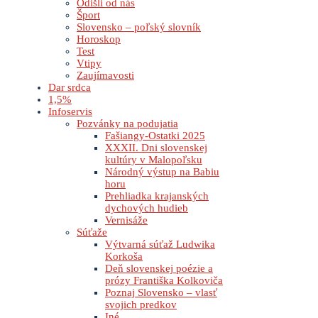
Odišli od nás
Šport
Slovensko – poľský slovník
Horoskop
Test
Vtipy
Zaujímavosti
Dar srdca
1,5%
Infoservis
Pozvánky na podujatia
Fašiangy-Ostatki 2025
XXXII. Dni slovenskej
kultúry v Malopoľsku
Národný výstup na Babiu
horu
Prehliadka krajanských
dychových hudieb
Vernisáže
Súťaže
Výtvarná súťaž Ludwika
Korkoša
Deň slovenskej poézie a
prózy Františka Kolkoviča
Poznaj Slovensko – vlasť
svojich predkov
Iné