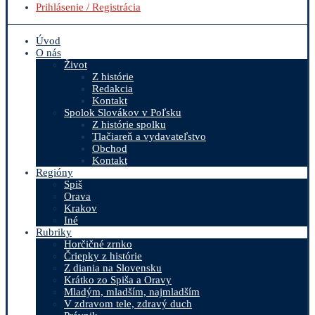
Prihlásenie / Registrácia
Úvod
O nás
Život
Z histórie
Redakcia
Kontakt
Spolok Slovákov v Poľsku
Z histórie spolku
Tlačiareň a vydavateľstvo
Obchod
Kontakt
Regióny
Spiš
Orava
Krakov
Iné
Rubriky
Horčičné zrnko
Čriepky z histórie
Z diania na Slovensku
Krátko zo Spiša a Oravy
Mladým, mladším, najmladším
V zdravom tele, zdravý duch