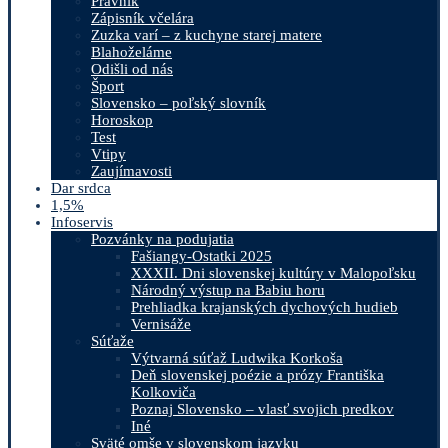
Právnik
Zápisník včelára
Zuzka varí – z kuchyne starej matere
Blahoželáme
Odišli od nás
Šport
Slovensko – poľský slovník
Horoskop
Test
Vtipy
Zaujímavosti
Dar srdca
1,5%
Infoservis
Pozvánky na podujatia
Fašiangy-Ostatki 2025
XXXII. Dni slovenskej kultúry v Malopoľsku
Národný výstup na Babiu horu
Prehliadka krajanských dychových hudieb
Vernisáže
Súťaže
Výtvarná súťaž Ludwika Korkoša
Deň slovenskej poézie a prózy Františka
Kolkoviča
Poznaj Slovensko – vlasť svojich predkov
Iné
Sväté omše v slovenskom jazyku