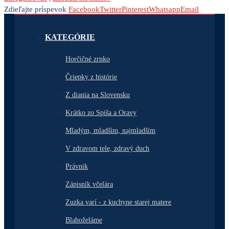
Zdieľajte príspevok
Facebook
Twitter
Pinterest
Whatsapp
Email
KATEGÓRIE
Horčičné zrnko
Čriepky z histórie
Z diania na Slovensku
Krátko zo Spiša a Oravy
Mladým, mladším, najmladším
V zdravom tele, zdravý duch
Právnik
Zápisník včelára
Zuzka varí - z kuchyne starej matere
Blahoželáme