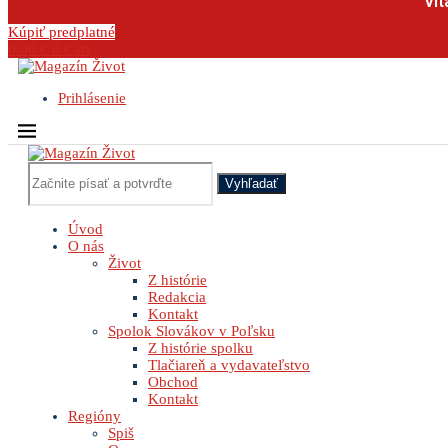
Vit
Kúpiť predplatné
0.00
€
0
Cart
Prihlásenie
Vyhľadať
Úvod
O nás
Život
Z histórie
Redakcia
Kontakt
Spolok Slovákov v Poľsku
Z histórie spolku
Tlačiareň a vydavateľstvo
Obchod
Kontakt
Regióny
Spiš