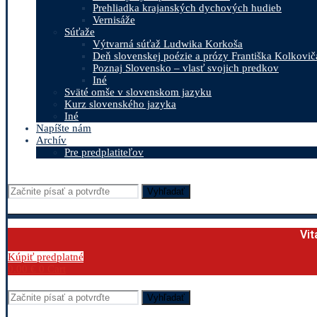
Prehliadka krajanských dychových hudieb
Vernisáže
Súťaže
Výtvarná súťaž Ludwika Korkoša
Deň slovenskej poézie a prózy Františka Kolkovič
Poznaj Slovensko – vlasť svojich predkov
Iné
Sväté omše v slovenskom jazyku
Kurz slovenského jazyka
Iné
Napíšte nám
Archív
Pre predplatiteľov
Vyhľadať
Vit
Kúpiť predplatné
0.00
€
0
Cart
Vyhľadať