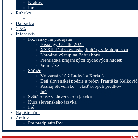
Krakov
Iné
Rubriky
Dar srdca
1,5%
Infoservis
Pozvánky na podujatia
Fašiangy-Ostatki 2025
XXXII. Dni slovenskej kultúry v Malopoľsku
Národný výstup na Babiu horu
Prehliadka krajanských dychových hudieb
Vernisáže
Súťaže
Výtvarná súťaž Ludwika Korkoša
Deň slovenskej poézie a prózy Františka Kolkovič
Poznaj Slovensko – vlasť svojich predkov
Iné
Sväté omše v slovenskom jazyku
Kurz slovenského jazyka
Iné
Napíšte nám
Archív
Pre predplatiteľov