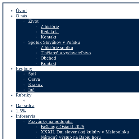
Úvod
O nás
Život
Z histórie
Redakcia
Kontakt
Spolok Slovákov v Poľsku
Z histórie spolku
Tlačiareň a vydavateľstvo
Obchod
Kontakt
Regióny
Spiš
Orava
Krakov
Iné
Rubriky
Dar srdca
1,5%
Infoservis
Pozvánky na podujatia
Fašiangy-Ostatki 2025
XXXII. Dni slovenskej kultúry v Malopoľsku
Národný výstup na Babiu horu