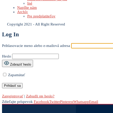
Iné
Napíšte nám
Archív
Pre predplatiteľov
Copyright 2021 - All Right Reserved
Log In
Prihlasovacie meno alebo e-mailová adresa
Heslo
Zobraziť heslo
Zapamätať
Zaregistrovať
|
Zabudli ste heslo?
Zdieľajte príspevok
Facebook
Twitter
Pinterest
Whatsapp
Email