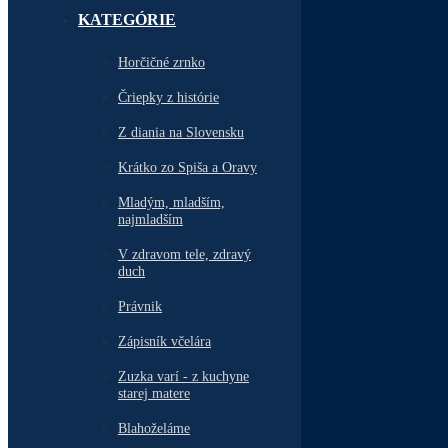
KATEGÓRIE
Horčičné zrnko
Čriepky z histórie
Z diania na Slovensku
Krátko zo Spiša a Oravy
Mladým, mladším,
najmladším
V zdravom tele, zdravý
duch
Právnik
Zápisník včelára
Zuzka varí - z kuchyne
starej matere
Blahoželáme