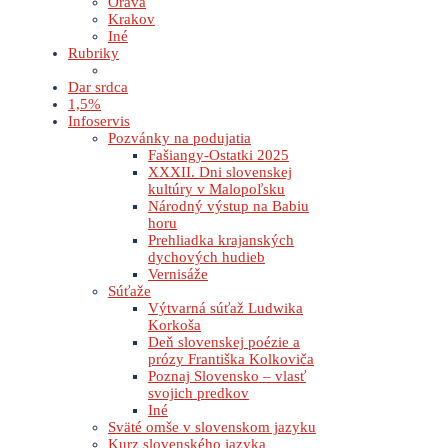
Orava
Krakov
Iné
Rubriky
Dar srdca
1,5%
Infoservis
Pozvánky na podujatia
Fašiangy-Ostatki 2025
XXXII. Dni slovenskej
kultúry v Malopoľsku
Národný výstup na Babiu
horu
Prehliadka krajanských
dychových hudieb
Vernisáže
Súťaže
Výtvarná súťaž Ludwika
Korkoša
Deň slovenskej poézie a
prózy Františka Kolkoviča
Poznaj Slovensko – vlasť
svojich predkov
Iné
Sväté omše v slovenskom jazyku
Kurz slovenského jazyka