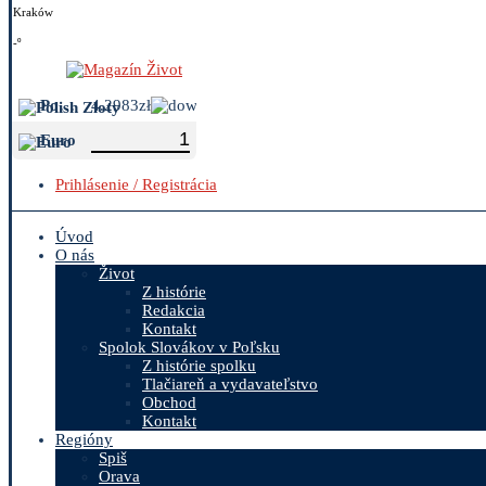
Kraków
-º
Polish Zloty
4.2983zł
Euro
Prihlásenie / Registrácia
Úvod
O nás
Život
Z histórie
Redakcia
Kontakt
Spolok Slovákov v Poľsku
Z histórie spolku
Tlačiareň a vydavateľstvo
Obchod
Kontakt
Regióny
Spiš
Orava